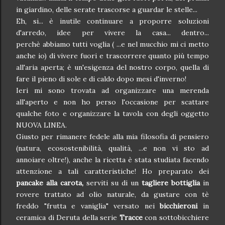
in giardino, delle serate trascorse a guardar le stelle...
Eh, si... è inutile continuare a proporre soluzioni
d'arredo, idee per vivere la casa... dentro...
perchè abbiamo tutti voglia ( ...e nel mucchio mi ci metto
anche io) di vivere fuori e trascorrere quanto più tempo
all'aria aperta; è un'esigenza del nostro corpo, quella di
fare il pieno di sole e di caldo dopo mesi d'inverno!
Ieri mi sono trovata ad organizzare una merenda
all'aperto e non ho perso l'occasione per scattare
qualche foto e organizzare la tavola con degli oggetto
NUOVA LINEA.
Giusto per rimanere fedele alla mia filosofia di pensiero
(natura, ecosostenibilità, qualità, ...e non vi sto ad
annoiare oltre!), anche la ricetta è stata studiata facendo
attenzione a tali caratteristiche! Ho preparato dei
pancake alla carota,
serviti su di un
tagliere bottiglia
in
rovere trattato ad olio naturale, da gustare con tè
freddo "frutta e vaniglia" versato nei
bicchieroni
in
ceramica di Deruta della serie
Tracce
con sottobicchiere