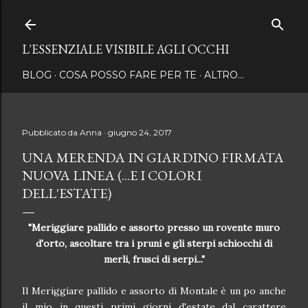
Passa ai contenuti principali
L'ESSENZIALE VISIBILE AGLI OCCHI
BLOG
COSA POSSO FARE PER TE
ALTRO…
Pubblicato da
Anna
giugno 24, 2017
UNA MERENDA IN GIARDINO FIRMATA
NUOVA LINEA (...E I COLORI
DELL'ESTATE)
"Meriggiare pallido e assorto presso un rovente muro
d'orto, ascoltare tra i pruni e gli sterpi schiocchi di
merli, frusci di serpi..."
Il Meriggiare pallido e assorto di Montale è un po anche
il mio in questi primi giorni d'estate dal carattere