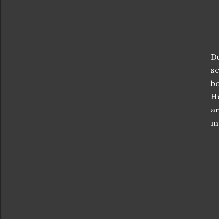
D
sc
bo
H
ar
me