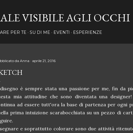
Passa ai contenuti principali
IALE VISIBILE AGLI OCCHI
ARE PER TE
SU DI ME
EVENTI
ESPERIENZE
bblicato da
Anna
aprile 21, 2016
KETCH
 disegno è sempre stata una passione per me, fin da pic
uesta mia attitudine che sono diventata una designer
ntinua ad essere tutt'ora la base di partenza per ogni 
ella prima intuizione scarabocchiata su un pezzo di carta
guire.
segnare e soprattutto colorare sono due attività ritenute