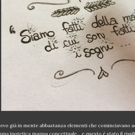
evo già in mente abbastanza elementi che cominciavano ad 
 una ipotetica mappa concettuale... e questo è stato il risul