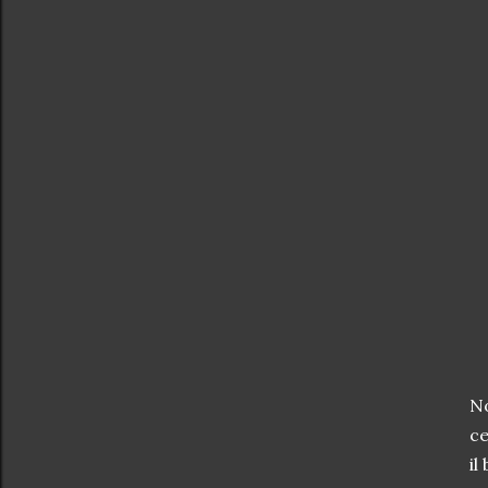
No
ce
il