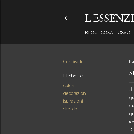
L'ESSENZ
BLOG
COSA POSSO F
Condividi
Pu
S
Etichette
colori
Il
decorazioni
q
ispirazioni
co
sketch
qu
se
Di