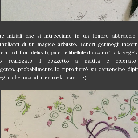
ue iniziali che si intrecciano in un tenero abbracci
intillanti di un magico arbusto. Teneri germogli incorn
ccioli di fiori delicati, piccole libellule danzano tra la vege
o realizzato il bozzetto a matita e colorato
gento...probabilmente lo riprodurrò su cartoncino dipin
glio che inizi ad allenare la mano! :-)